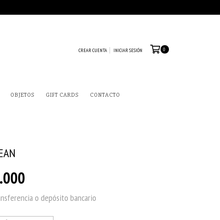
0
CREAR CUENTA
INICIAR SESIÓN
OBJETOS
GIFT CARDS
CONTACTO
EAN
.000
ansferencia o depósito bancario