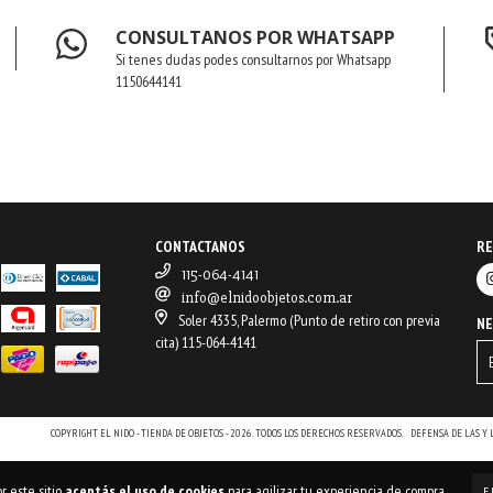
CONSULTANOS POR WHATSAPP
Si tenes dudas podes consultarnos por Whatsapp
1150644141
CONTACTANOS
RE
115-064-4141
info@elnidoobjetos.com.ar
Soler 4335, Palermo (Punto de retiro con previa
N
cita) 115-064-4141
COPYRIGHT EL NIDO - TIENDA DE OBJETOS - 2026. TODOS LOS DERECHOS RESERVADOS.
DEFENSA DE LAS Y
r este sitio
aceptás el uso de cookies
para agilizar tu experiencia de compra.
E