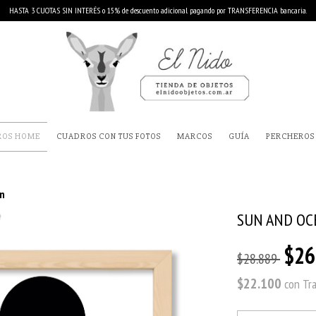
HASTA 3 CUOTAS SIN INTERÉS o 15% de descuento adicional pagando por TRANSFERENCIA bancaria.
ROS HOME
CUADROS CON TUS FOTOS
MARCOS
GUÍA
PERCHEROS
n
SUN AND OC
$26
$28.889
$22.100
con
Tr