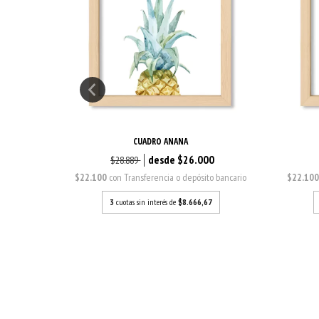
CUADRO ANANA
0
$26.000
$28.889
o bancario
$22.100
con
Transferencia o depósito bancario
$22.10
7
3
cuotas sin interés de
$8.666,67