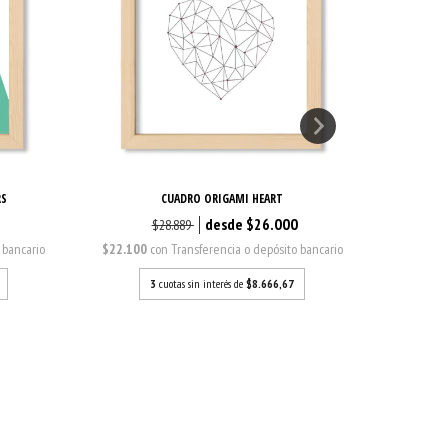
RS
CUADRO ORIGAMI HEART
0
$26.000
$28.889
 bancario
$22.100
con
Transferencia o depósito bancario
$22.100
3
cuotas sin interés de
$8.666,67