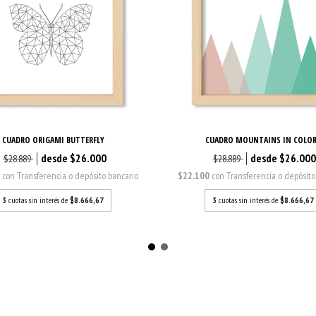
CUADRO ORIGAMI BUTTERFLY
CUADRO MOUNTAINS IN COLO
$26.000
$26.00
$28.889
$28.889
0
con
Transferencia o depósito bancario
$22.100
con
Transferencia o depósito
3
cuotas sin interés de
$8.666,67
3
cuotas sin interés de
$8.666,67