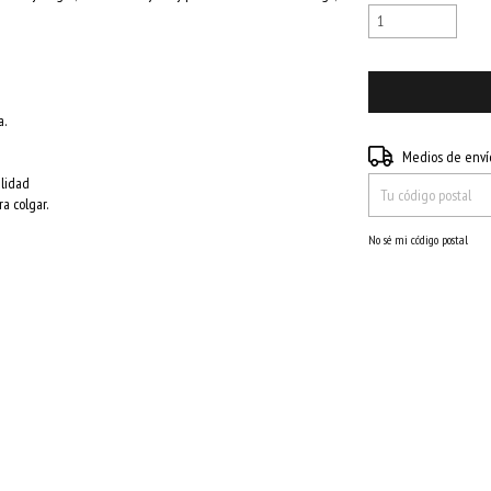
a.
Entregas para el CP:
Medios de enví
alidad
a colgar.
No sé mi código postal