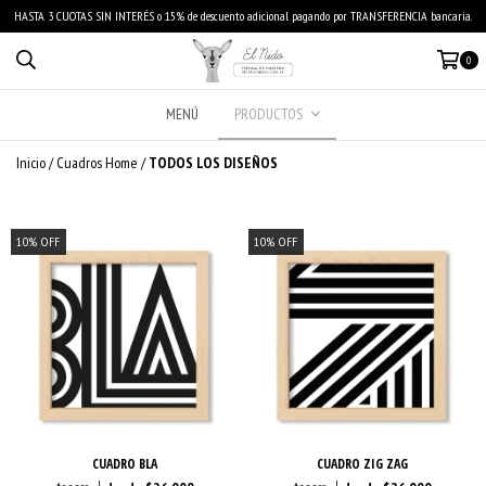
HASTA 3 CUOTAS SIN INTERÉS o 15% de descuento adicional pagando por TRANSFERENCIA bancaria.
0
MENÚ
PRODUCTOS
Inicio
/
Cuadros Home
/
TODOS LOS DISEÑOS
10
%
OFF
10
%
OFF
CUADRO BLA
CUADRO ZIG ZAG