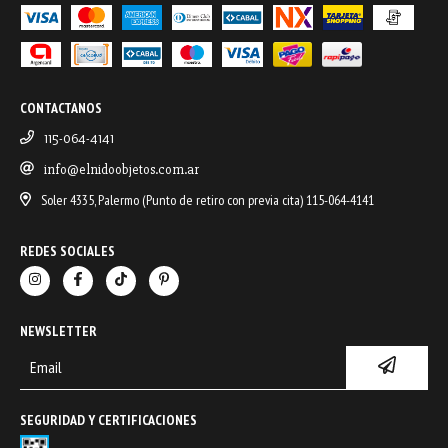
CONTACTANOS
115-064-4141
info@elnidoobjetos.com.ar
Soler 4335, Palermo (Punto de retiro con previa cita) 115-064-4141
REDES SOCIALES
NEWSLETTER
SEGURIDAD Y CERTIFICACIONES