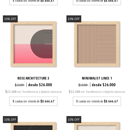
3
cuotas sin interés de
$8.666,67
3
cuotas sin interés de
$8.666,67
10
%
OFF
10
%
OFF
ROSE ARCHITECTURE 3
MINIMALIST LINES 1
$26.000
$26.000
$28.889
$28.889
$22.100
con
Transferencia o depósito bancario
$22.100
con
Transferencia o depósito bancario
3
cuotas sin interés de
$8.666,67
3
cuotas sin interés de
$8.666,67
10
%
OFF
10
%
OFF