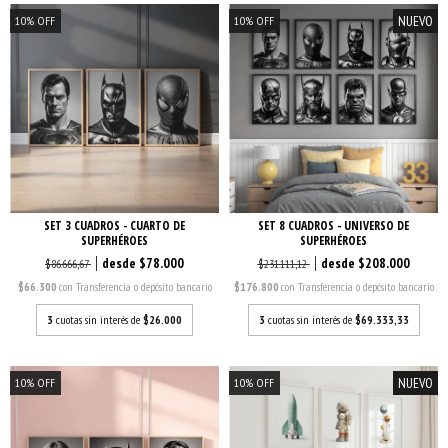
NUEVO
10
%
OFF
10
%
OFF
SET 3 CUADROS - CUARTO DE
SET 8 CUADROS - UNIVERSO DE
SUPERHÉROES
SUPERHÉROES
$78.000
$208.000
$86.666,67
$231.111,12
$66.300
con
Transferencia o depósito bancario
$176.800
con
Transferencia o depósito bancario
3
cuotas sin interés de
$26.000
3
cuotas sin interés de
$69.333,33
NUEVO
10
%
OFF
10
%
OFF