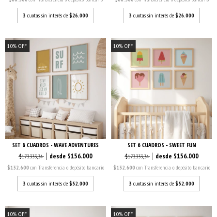
3
cuotas sin interés de
$26.000
3
cuotas sin interés de
$26.000
10
%
OFF
10
%
OFF
SET 6 CUADROS - WAVE ADVENTURES
SET 6 CUADROS - SWEET FUN
$156.000
$156.000
$173.333,34
$173.333,34
$132.600
con
Transferencia o depósito bancario
$132.600
con
Transferencia o depósito bancario
3
cuotas sin interés de
$52.000
3
cuotas sin interés de
$52.000
10
%
OFF
10
%
OFF