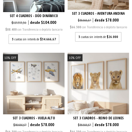
SET 3 CUADROS - AVENTURA ANDINA
SET 4 CUADROS - DÚO DINÁMICO
$78.000
$86.666,67
$104.000
$115.555,56
$66.300
con
Transferencia o depósito bancario
$88.400
con
Transferencia o depósito bancario
3
cuotas sin interés de
$26.000
3
cuotas sin interés de
$34.666,67
10
%
OFF
10
%
OFF
SET 3 CUADROS - VUELA ALTO
SET 3 CUADROS - REINO DE LEONES
$78.000
$78.000
$86.666,67
$86.666,67
$66.300
con
Transferencia o depósito bancario
$66.300
con
Transferencia o depósito bancario