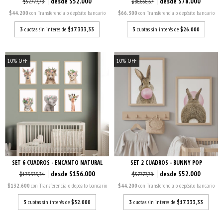
$52.000
$78.000
$57.777,78
$86.666,67
$44.200
con
Transferencia o depósito bancario
$66.300
con
Transferencia o depósito bancario
3
cuotas sin interés de
$17.333,33
3
cuotas sin interés de
$26.000
10
%
OFF
10
%
OFF
SET 6 CUADROS - ENCANTO NATURAL
SET 2 CUADROS - BUNNY POP
$156.000
$52.000
$173.333,34
$57.777,78
$132.600
con
Transferencia o depósito bancario
$44.200
con
Transferencia o depósito bancario
3
cuotas sin interés de
$52.000
3
cuotas sin interés de
$17.333,33