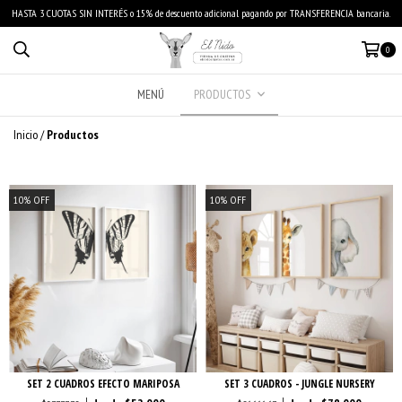
HASTA 3 CUOTAS SIN INTERÉS o 15% de descuento adicional pagando por TRANSFERENCIA bancaria.
0
MENÚ
PRODUCTOS
Inicio
/
Productos
10
%
OFF
10
%
OFF
SET 2 CUADROS EFECTO MARIPOSA
SET 3 CUADROS - JUNGLE NURSERY