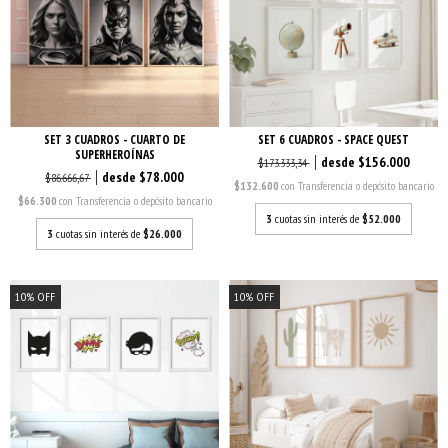
SET 3 CUADROS - CUARTO DE
SET 6 CUADROS - SPACE QUEST
SUPERHEROÍNAS
$156.000
$173.333,34
$78.000
$86.666,67
$132.600
con
Transferencia o depósito bancario
$66.300
con
Transferencia o depósito bancario
3
cuotas sin interés de
$52.000
3
cuotas sin interés de
$26.000
10
%
OFF
10
%
OFF