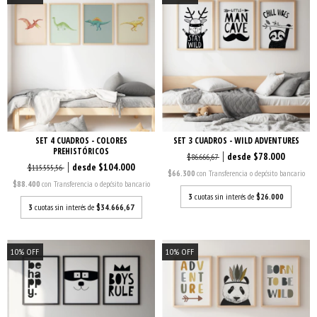
SET 4 CUADROS - COLORES
SET 3 CUADROS - WILD ADVENTURES
PREHISTÓRICOS
$78.000
$86.666,67
$104.000
$115.555,56
$66.300
con
Transferencia o depósito bancario
$88.400
con
Transferencia o depósito bancario
3
cuotas sin interés de
$26.000
3
cuotas sin interés de
$34.666,67
10
%
OFF
10
%
OFF