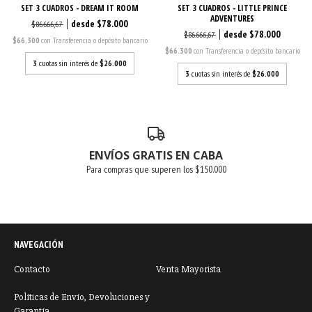
SET 3 CUADROS - DREAM IT ROOM
SET 3 CUADROS - LITTLE PRINCE
ADVENTURES
$78.000
$86.666,67
$78.000
$86.666,67
$66.300
con
Transferencia o depósito bancario
$66.300
con
Transferencia o depósito bancario
3
cuotas sin interés de
$26.000
3
cuotas sin interés de
$26.000
ENVÍOS GRATIS EN CABA
Para compras que superen los $150.000
NAVEGACIÓN
Contacto
Venta Mayorista
Políticas de Envío, Devoluciones y
Garantía