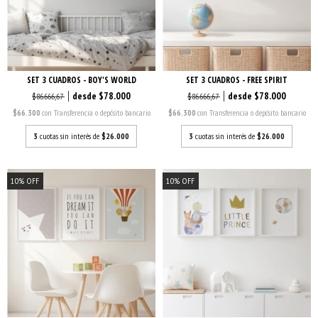
SET 3 CUADROS - BOY'S WORLD
SET 3 CUADROS - FREE SPIRIT
$78.000
$78.000
$86.666,67
$86.666,67
$66.300
con
Transferencia o depósito bancario
$66.300
con
Transferencia o depósito bancario
3
cuotas sin interés de
$26.000
3
cuotas sin interés de
$26.000
10
%
OFF
10
%
OFF