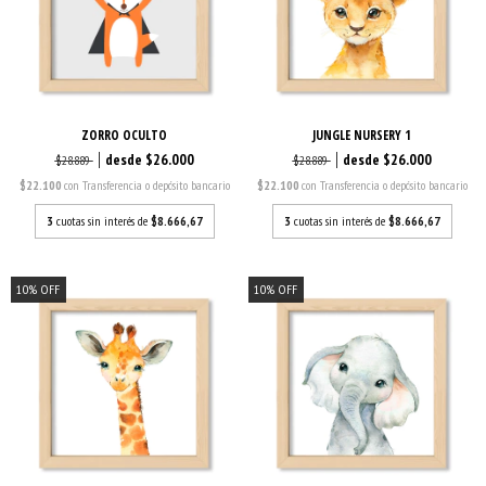
ZORRO OCULTO
JUNGLE NURSERY 1
$26.000
$26.000
$28.889
$28.889
$22.100
con
Transferencia o depósito bancario
$22.100
con
Transferencia o depósito bancario
3
cuotas sin interés de
$8.666,67
3
cuotas sin interés de
$8.666,67
10
%
OFF
10
%
OFF