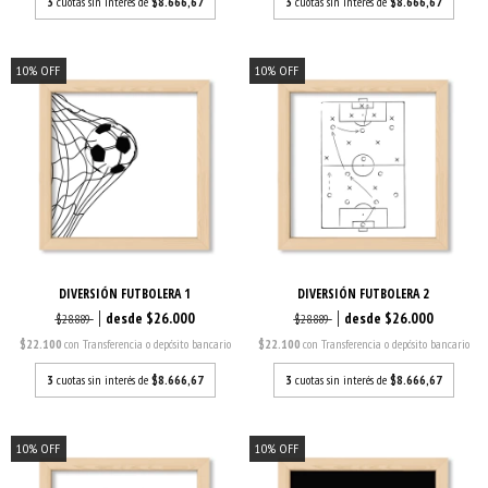
3
cuotas sin interés de
$8.666,67
3
cuotas sin interés de
$8.666,67
10
%
OFF
10
%
OFF
DIVERSIÓN FUTBOLERA 1
DIVERSIÓN FUTBOLERA 2
$26.000
$26.000
$28.889
$28.889
$22.100
con
Transferencia o depósito bancario
$22.100
con
Transferencia o depósito bancario
3
cuotas sin interés de
$8.666,67
3
cuotas sin interés de
$8.666,67
10
%
OFF
10
%
OFF