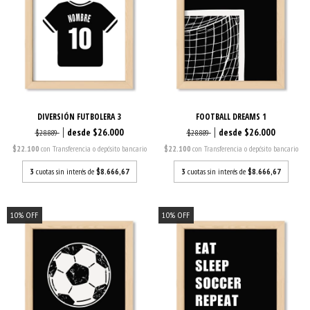
DIVERSIÓN FUTBOLERA 3
FOOTBALL DREAMS 1
$26.000
$26.000
$28.889
$28.889
$22.100
con
Transferencia o depósito bancario
$22.100
con
Transferencia o depósito bancario
3
cuotas sin interés de
$8.666,67
3
cuotas sin interés de
$8.666,67
10
%
OFF
10
%
OFF