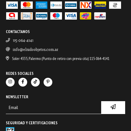
CONTACTANOS
115-064-4141
info@elnidoobjetos.com.ar
Soler 4335, Palermo (Punto de retiro con previa cita) 115-064-4141
REDES SOCIALES
NEWSLETTER
SEGURIDAD Y CERTIFICACIONES