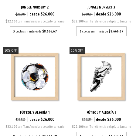
JUNGLE NURSERY 2
JUNGLE NURSERY 3
$26.000
$26.000
$28.889
$28.889
$22.100
con
Transferencia o depósito bancario
$22.100
con
Transferencia o depósito bancario
3
cuotas sin interés de
$8.666,67
3
cuotas sin interés de
$8.666,67
10
%
OFF
10
%
OFF
FÚTBOL Y ALEGRÍA 1
FÚTBOL Y ALEGRÍA 2
$26.000
$26.000
$28.889
$28.889
$22.100
con
Transferencia o depósito bancario
$22.100
con
Transferencia o depósito bancario