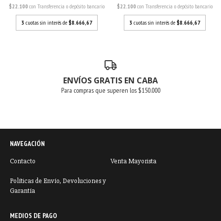
$22.100
con
Transferencia o depósito bancario
$22.100
con
Transferencia o depósito bancario
3
cuotas sin interés de
$8.666,67
3
cuotas sin interés de
$8.666,67
ENVÍOS GRATIS EN CABA
Para compras que superen los $150.000
NAVEGACIÓN
Contacto
Venta Mayorista
Políticas de Envío, Devoluciones y
Garantía
MEDIOS DE PAGO