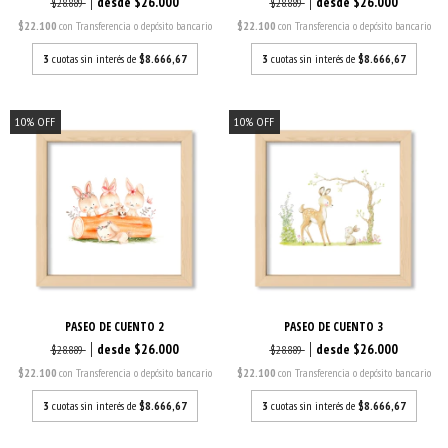
$26.000
$26.000
$28.889
$28.889
$22.100
con
Transferencia o depósito bancario
$22.100
con
Transferencia o depósito bancario
3
cuotas sin interés de
$8.666,67
3
cuotas sin interés de
$8.666,67
10
%
OFF
10
%
OFF
PASEO DE CUENTO 2
PASEO DE CUENTO 3
$26.000
$26.000
$28.889
$28.889
$22.100
con
Transferencia o depósito bancario
$22.100
con
Transferencia o depósito bancario
3
cuotas sin interés de
$8.666,67
3
cuotas sin interés de
$8.666,67