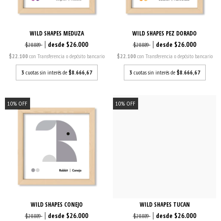
WILD SHAPES MEDUZA
WILD SHAPES PEZ DORADO
$26.000
$26.000
$28.889
$28.889
$22.100
con
Transferencia o depósito bancario
$22.100
con
Transferencia o depósito bancario
3
cuotas sin interés de
$8.666,67
3
cuotas sin interés de
$8.666,67
10
%
OFF
10
%
OFF
WILD SHAPES CONEJO
WILD SHAPES TUCAN
$26.000
$26.000
$28.889
$28.889