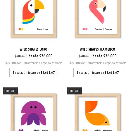
WILD SHAPES LORO
WILD SHAPES FLAMENCO
$26.000
$26.000
$28.889
$28.889
$22.100
con
Transferencia o depósito bancario
$22.100
con
Transferencia o depósito bancario
3
cuotas sin interés de
$8.666,67
3
cuotas sin interés de
$8.666,67
10
%
OFF
10
%
OFF