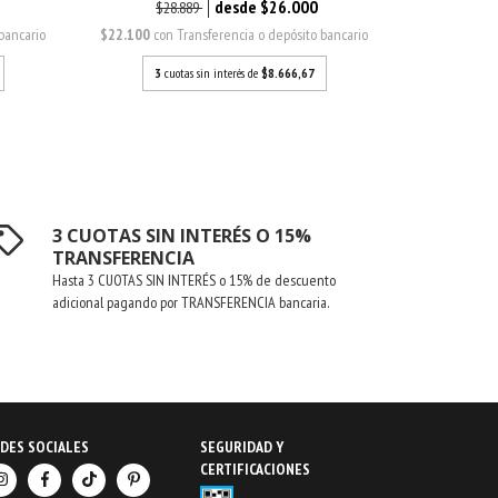
$26.000
$28.889
bancario
$22.100
con
Transferencia o depósito bancario
3
cuotas sin interés de
$8.666,67
3 CUOTAS SIN INTERÉS O 15%
TRANSFERENCIA
Hasta 3 CUOTAS SIN INTERÉS o 15% de descuento
adicional pagando por TRANSFERENCIA bancaria.
DES SOCIALES
SEGURIDAD Y
CERTIFICACIONES