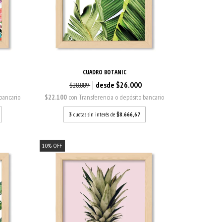
CUADRO BOTANIC
$26.000
$28.889
bancario
$22.100
con
Transferencia o depósito bancario
3
cuotas sin interés de
$8.666,67
10
%
OFF