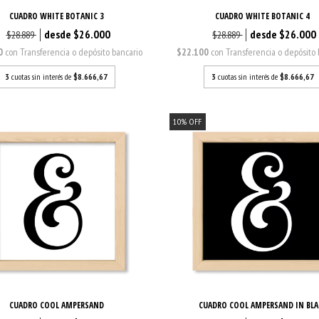
CUADRO WHITE BOTANIC 3
CUADRO WHITE BOTANIC 4
$26.000
$26.000
$28.889
$28.889
0
con
Transferencia o depósito bancario
$22.100
con
Transferencia o depósito 
3
cuotas sin interés de
$8.666,67
3
cuotas sin interés de
$8.666,67
10
%
OFF
CUADRO COOL AMPERSAND
CUADRO COOL AMPERSAND IN BLA