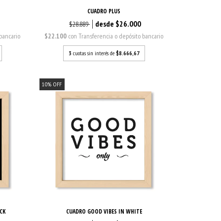
CUADRO PLUS
$26.000
$28.889
bancario
$22.100
con
Transferencia o depósito bancario
3
cuotas sin interés de
$8.666,67
10
%
OFF
CK
CUADRO GOOD VIBES IN WHITE