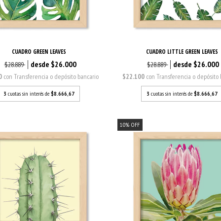
CUADRO GREEN LEAVES
CUADRO LITTLE GREEN LEAVES
$26.000
$26.000
$28.889
$28.889
0
con
Transferencia o depósito bancario
$22.100
con
Transferencia o depósito 
3
cuotas sin interés de
$8.666,67
3
cuotas sin interés de
$8.666,67
10
%
OFF