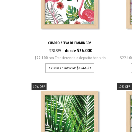
CUADRO SELVA DE FLAMINGOS
$26.000
$28.889
$22.100
con
Transferencia o depósito bancario
$22.10
3
cuotas sin interés de
$8.666,67
10
%
OFF
10
%
OFF