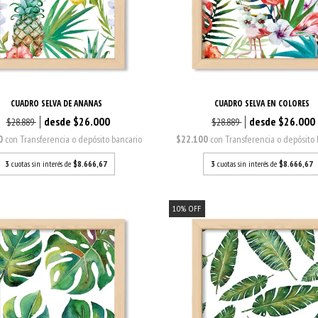
CUADRO SELVA DE ANANAS
CUADRO SELVA EN COLORES
$26.000
$26.000
$28.889
$28.889
0
con
Transferencia o depósito bancario
$22.100
con
Transferencia o depósito 
3
cuotas sin interés de
$8.666,67
3
cuotas sin interés de
$8.666,67
10
%
OFF