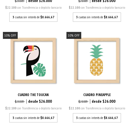
$26.000
$26.000
$28.889
$28.889
$22.100
con
Transferencia o depósito bancario
$22.100
con
Transferencia o depósito bancario
3
cuotas sin interés de
$8.666,67
3
cuotas sin interés de
$8.666,67
10
%
OFF
10
%
OFF
CUADRO THE TOUCAN
CUADRO PINEAPPLE
$26.000
$26.000
$28.889
$28.889
$22.100
con
Transferencia o depósito bancario
$22.100
con
Transferencia o depósito bancario
3
cuotas sin interés de
$8.666,67
3
cuotas sin interés de
$8.666,67