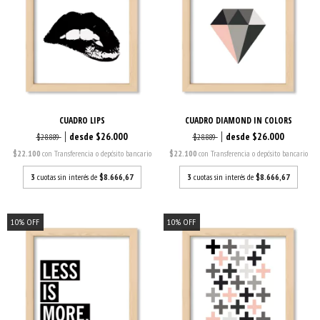
CUADRO LIPS
CUADRO DIAMOND IN COLORS
$26.000
$26.000
$28.889
$28.889
$22.100
con
Transferencia o depósito bancario
$22.100
con
Transferencia o depósito bancario
3
cuotas sin interés de
$8.666,67
3
cuotas sin interés de
$8.666,67
10
%
OFF
10
%
OFF