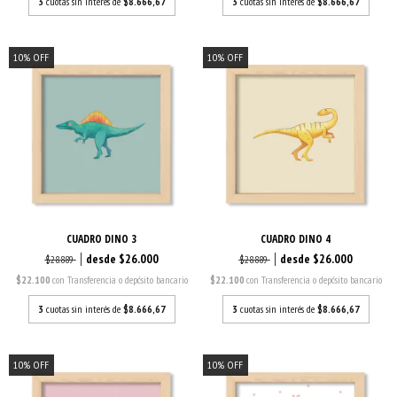
3
cuotas sin interés de
$8.666,67
3
cuotas sin interés de
$8.666,67
10
%
OFF
10
%
OFF
CUADRO DINO 3
CUADRO DINO 4
$26.000
$26.000
$28.889
$28.889
$22.100
con
Transferencia o depósito bancario
$22.100
con
Transferencia o depósito bancario
3
cuotas sin interés de
$8.666,67
3
cuotas sin interés de
$8.666,67
10
%
OFF
10
%
OFF