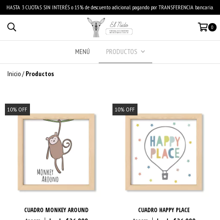
HASTA 3 CUOTAS SIN INTERÉS o 15% de descuento adicional pagando por TRANSFERENCIA bancaria.
0
MENÚ
PRODUCTOS
Inicio
/
Productos
10
%
OFF
10
%
OFF
CUADRO MONKEY AROUND
CUADRO HAPPY PLACE