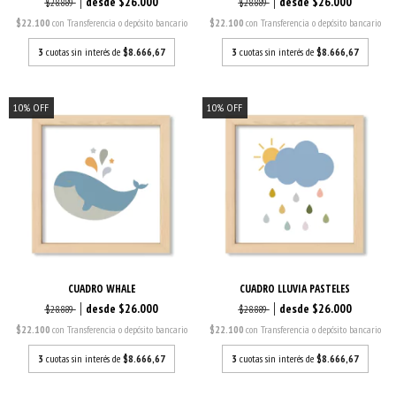
$26.000
$26.000
$28.889
$28.889
$22.100
con
Transferencia o depósito bancario
$22.100
con
Transferencia o depósito bancario
3
cuotas sin interés de
$8.666,67
3
cuotas sin interés de
$8.666,67
10
%
OFF
10
%
OFF
CUADRO WHALE
CUADRO LLUVIA PASTELES
$26.000
$26.000
$28.889
$28.889
$22.100
con
Transferencia o depósito bancario
$22.100
con
Transferencia o depósito bancario
3
cuotas sin interés de
$8.666,67
3
cuotas sin interés de
$8.666,67